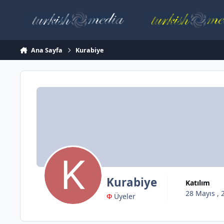
İçeriğe atla
Ana Sayfa
Kurabiye
Kurabiye
Katılım
28 Mayıs , 
Φ
Üyeler