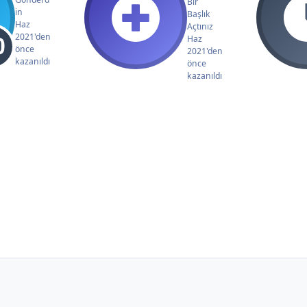
Bir
in
Başlık
Haz
Açtınız
2021'den
Haz
önce
2021'den
kazanıldı
önce
kazanıldı