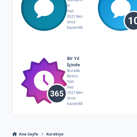
in
Haz
2021'den
önce
kazanıldı
Bir Yıl
İçinde
Burada
Birinci
Yılın
Haz
2021'den
önce
kazanıldı
Ana Sayfa
Kurabiye