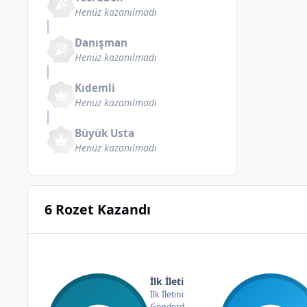
Henüz kazanılmadı
Danışman
Henüz kazanılmadı
Kıdemli
Henüz kazanılmadı
Büyük Usta
Henüz kazanılmadı
6 Rozet Kazandı
İlk İleti
İlk İletini
Gönderd