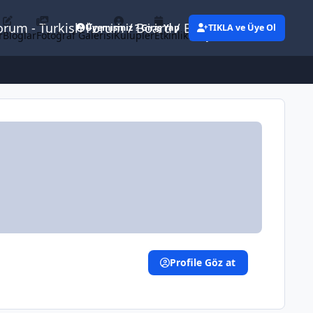
Forum - Turkish Forum / Board / Blog
Üyemisiniz ? Giriş Yap
TIKLA ve Üye Ol
r
Bloglar
Fotoğraf Galerisi
Kulüpler
Etkinlikler
Eylemler
Profile Göz at