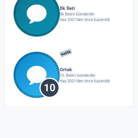
İlk İleti
İlk İletini Gönderdin
Haz 2021'den önce kazanıldı
NADIR
Ortak
10. İletini Gönderdin
Haz 2021'den önce kazanıldı