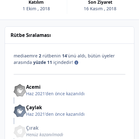
Katılım
Son Ziyaret
1 Ekim , 2018
16 Kasım , 2018
Rütbe Sıralaması
mediaemre
2
rütbenin
14
'ünü aldı, bütün üyeler
arasında
yüzde 11
içindedir!
Acemi
Haz 2021'den önce kazanıldı
Çaylak
Haz 2021'den önce kazanıldı
Çırak
Henüz kazanılmadı