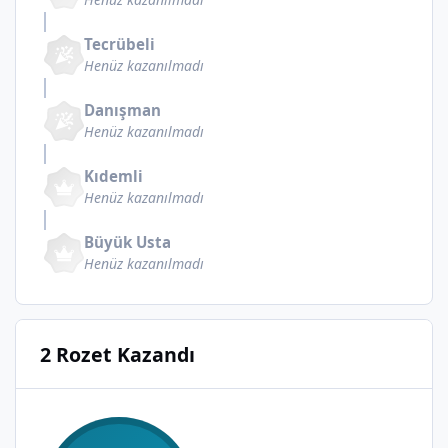
Tecrübeli
Henüz kazanılmadı
Danışman
Henüz kazanılmadı
Kıdemli
Henüz kazanılmadı
Büyük Usta
Henüz kazanılmadı
2 Rozet Kazandı