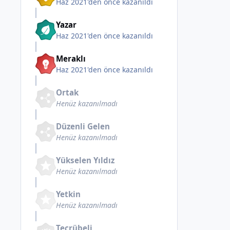
Haz 2021'den önce kazanıldı
Yazar
Haz 2021'den önce kazanıldı
Meraklı
Haz 2021'den önce kazanıldı
Ortak
Henüz kazanılmadı
Düzenli Gelen
Henüz kazanılmadı
Yükselen Yıldız
Henüz kazanılmadı
Yetkin
Henüz kazanılmadı
Tecrübeli