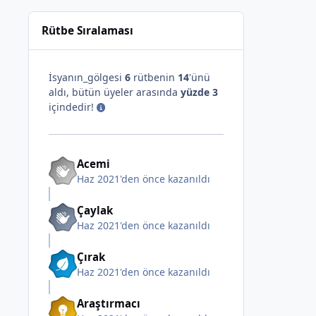
Rütbe Sıralaması
İsyanın_gölgesi
6
rütbenin
14
'ünü
aldı, bütün üyeler arasında
yüzde 3
içindedir!
Acemi
Haz 2021'den önce kazanıldı
Çaylak
Haz 2021'den önce kazanıldı
Çırak
Haz 2021'den önce kazanıldı
Araştırmacı