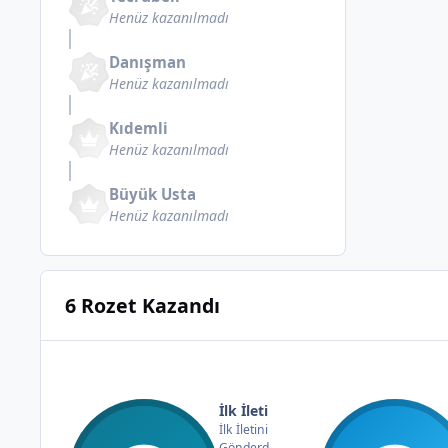
Henüz kazanılmadı
Danışman
Henüz kazanılmadı
Kıdemli
Henüz kazanılmadı
Büyük Usta
Henüz kazanılmadı
6 Rozet Kazandı
İlk İleti
İlk İletini
Gönderd