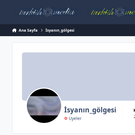
İçeriğe atla
Ana Sayfa
İsyanın_gölgesi
İsyanın_gölgesi
Φ
Üyeler