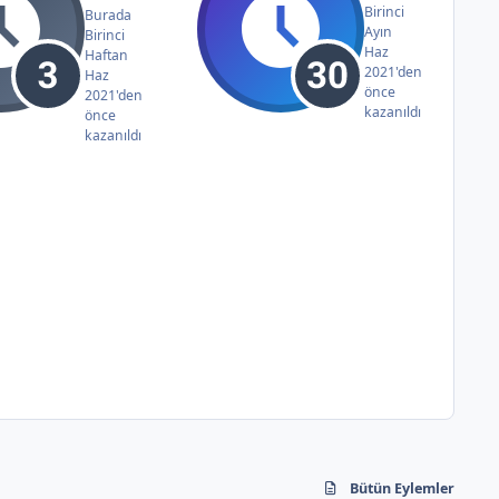
Birinci
Burada
Ayın
Birinci
Haz
Haftan
2021'den
Haz
önce
2021'den
kazanıldı
önce
kazanıldı
Bütün Eylemler