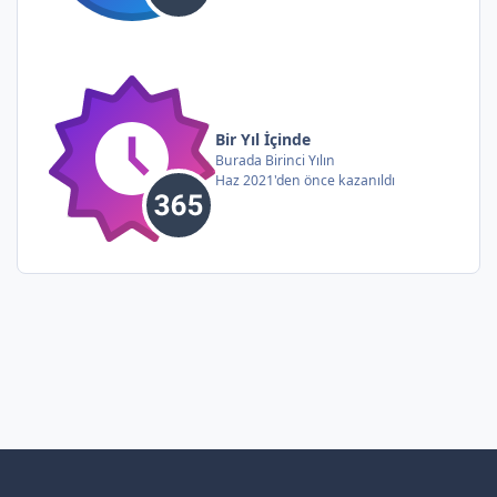
Bir Yıl İçinde
Burada Birinci Yılın
Haz 2021'den önce kazanıldı