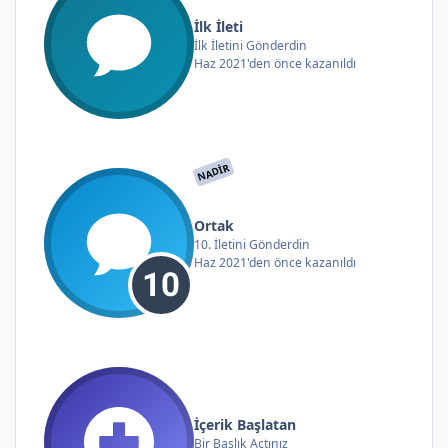
İlk İleti
İlk İletini Gönderdin
Haz 2021'den önce kazanıldı
NADIR
Ortak
10. İletini Gönderdin
Haz 2021'den önce kazanıldı
İçerik Başlatan
Bir Başlık Açtınız