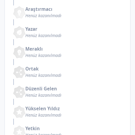
Araştırmacı
Henüz kazanılmadı
Yazar
Henüz kazanılmadı
Meraklı
Henüz kazanılmadı
Ortak
Henüz kazanılmadı
Düzenli Gelen
Henüz kazanılmadı
Yükselen Yıldız
Henüz kazanılmadı
Yetkin
Henüz kazanılmadı