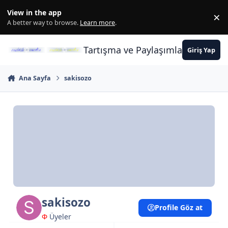
İçeriğe atla
View in the app
×
Di
A better way to browse.
Learn more
.
Tartışma ve Paylaşımların Merkez
Giriş Yap
Ana Sayfa
sakisozo
sakisozo
Profile Göz at
Φ
Üyeler