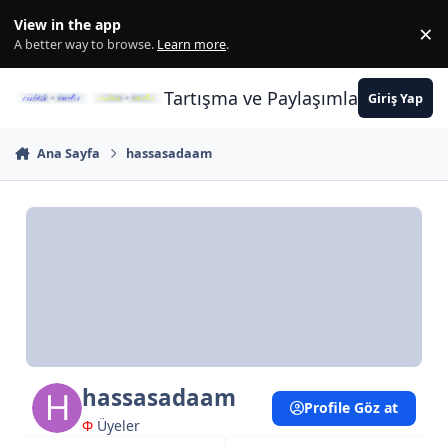
İçeriğe atla
View in the app
×
Di
A better way to browse.
Learn more
.
Tartışma ve Paylaşımların Merkez
Giriş Yap
Ana Sayfa
hassasadaam
hassasadaam
Profile Göz at
Φ
Üyeler