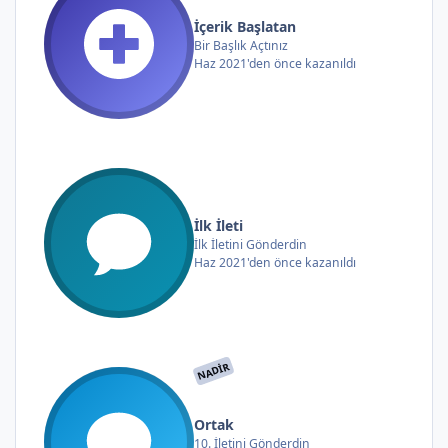
İçerik Başlatan
Bir Başlık Açtınız
Haz 2021'den önce kazanıldı
İlk İleti
İlk İletini Gönderdin
Haz 2021'den önce kazanıldı
NADIR
Ortak
10. İletini Gönderdin