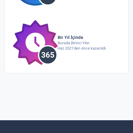
Bir Yıl İçinde
Burada Birinci Yılın
Haz 2021'den önce kazanıldı