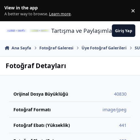
İçeriğe atla
View in the app
×
Di
A better way to browse.
Learn more
.
Tartışma ve Paylaşımların Merkez
Giriş Yap
Ana Sayfa
Fotoğraf Galeresi
Üye Fotoğraf Galerileri
SU
Fotoğraf Detayları
Orijinal Dosya Büyüklüğü
40830
Fotoğraf Formatı
image/jpeg
Fotoğraf Ebatı (Yükseklik)
441