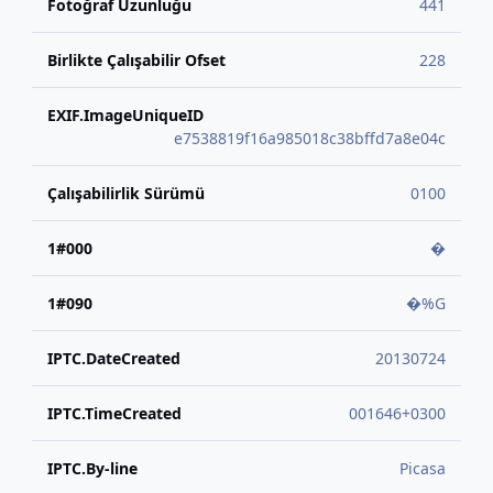
Fotoğraf Uzunluğu
441
Birlikte Çalışabilir Ofset
228
EXIF.ImageUniqueID
e7538819f16a985018c38bffd7a8e04c
Çalışabilirlik Sürümü
0100
1#000
�
1#090
�%G
IPTC.DateCreated
20130724
IPTC.TimeCreated
001646+0300
IPTC.By-line
Picasa