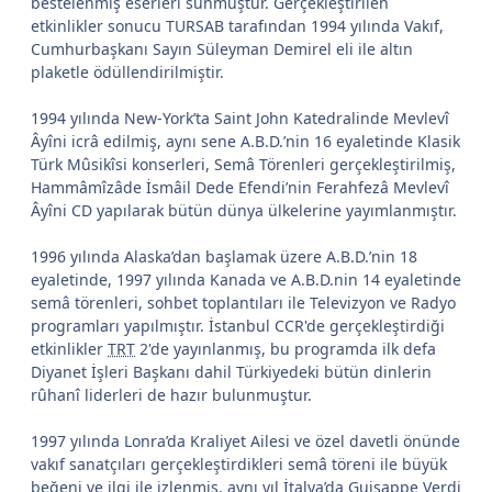
bestelenmiş eserleri sunmuştur. Gerçekleştirilen
etkinlikler sonucu TURSAB tarafından 1994 yılında Vakıf,
Cumhurbaşkanı Sayın Süleyman Demirel eli ile altın
plaketle ödüllendirilmiştir.
1994 yılında New-York’ta Saint John Katedralinde Mevlevî
Âyîni icrâ edilmiş, aynı sene A.B.D.’nin 16 eyaletinde Klasik
Türk Mûsikîsi konserleri, Semâ Törenleri gerçekleştirilmiş,
Hammâmîzâde İsmâil Dede Efendi’nin Ferahfezâ Mevlevî
Âyîni CD yapılarak bütün dünya ülkelerine yayımlanmıştır.
1996 yılında Alaska’dan başlamak üzere A.B.D.’nin 18
eyaletinde, 1997 yılında Kanada ve A.B.D.nin 14 eyaletinde
semâ törenleri, sohbet toplantıları ile Televizyon ve Radyo
programları yapılmıştır. İstanbul CCR'de gerçekleştirdiği
etkinlikler
TRT
2'de yayınlanmış, bu programda ilk defa
Diyanet İşleri Başkanı dahil Türkiyedeki bütün dinlerin
rûhanî liderleri de hazır bulunmuştur.
1997 yılında Lonra’da Kraliyet Ailesi ve özel davetli önünde
vakıf sanatçıları gerçekleştirdikleri semâ töreni ile büyük
beğeni ve ilgi ile izlenmiş, aynı yıl İtalya’da Guisappe Verdi