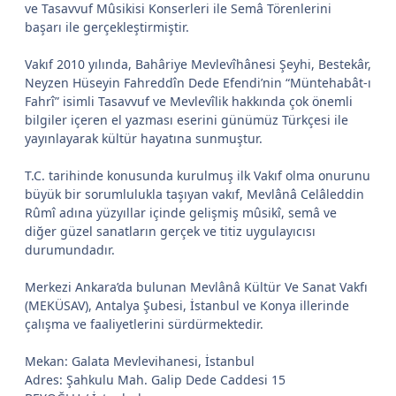
ve Tasavvuf Mûsikisi Konserleri ile Semâ Törenlerini
başarı ile gerçekleştirmiştir.
Vakıf 2010 yılında, Bahâriye Mevlevîhânesi Şeyhi, Bestekâr,
Neyzen Hüseyin Fahreddîn Dede Efendi’nin “Müntehabât-ı
Fahrî” isimli Tasavvuf ve Mevlevîlik hakkında çok önemli
bilgiler içeren el yazması eserini günümüz Türkçesi ile
yayınlayarak kültür hayatına sunmuştur.
T.C. tarihinde konusunda kurulmuş ilk Vakıf olma onurunu
büyük bir sorumlulukla taşıyan vakıf, Mevlânâ Celâleddin
Rûmî adına yüzyıllar içinde gelişmiş mûsikî, semâ ve
diğer güzel sanatların gerçek ve titiz uygulayıcısı
durumundadır.
Merkezi Ankara’da bulunan Mevlânâ Kültür Ve Sanat Vakfı
(MEKÜSAV), Antalya Şubesi, İstanbul ve Konya illerinde
çalışma ve faaliyetlerini sürdürmektedir.
Mekan: Galata Mevlevihanesi, İstanbul
Adres: Şahkulu Mah. Galip Dede Caddesi 15