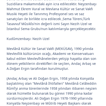
Suzidilara makamındaki ayin icra edilecektir. Neyzenbaşı
Mahmut Ekrem Vural ve Mevlana Kültür ve Sanat Vakfı
Musiki Heyeti ile Tanınmış Profesyonel ses ve saz
sanatçıları ile birlikte icra edilecek ,Sema Töreni,Türk
Tasavvuf Mûsikîsi’nin değerli ismi Sayın Nezih Uzel ve
İstanbul Sema Grubu’nun katılımlarıyla gerçekleşecektir.
Kudûmzenbaşı: Nezih Uzel
Mevlânâ Kültür Ve Sanat Vakfı (MEKÜSAV), 1990 yılında
Mevlevîlik kültürünün ocağı, Akademi ve Konservatuarı
kabul edilen Mevlevîhânelerden yetişip hayatta olan son
dönem yetkililerin direktifleri ile seçilen, Andaç Arbaş ve
A.Doğan Ergin tarafından kurulmuştur.
(Andaç Arbaş ve Ali Doğan Ergin, 1958 yılında Konya’da
başlatılmış olan “Mevlânâ İhtifalleri” Mevlânâ Celâleddin
Rûmî’yi anma törenlerinde 1958 yılından itibaren neyzen
olarak hizmette bulunarak bu görevi 1990 yılına kadar
sürdürmüşlerdir. Ali Doğan Ergin 1978-1990 yıllarında
Konya’da Neyzenbaşı ve Mûtrib Heyeti Başkanı olarak