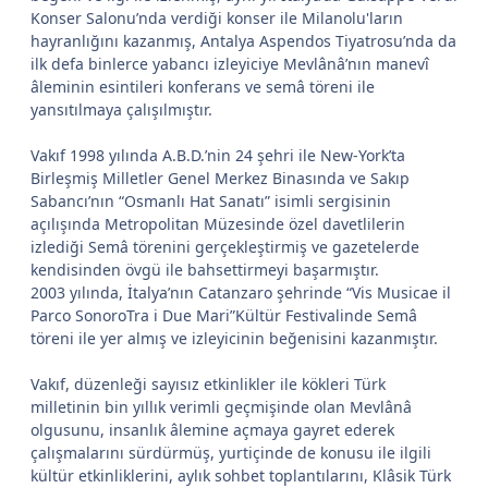
Konser Salonu’nda verdiği konser ile Milanolu'ların
hayranlığını kazanmış, Antalya Aspendos Tiyatrosu’nda da
ilk defa binlerce yabancı izleyiciye Mevlânâ’nın manevî
âleminin esintileri konferans ve semâ töreni ile
yansıtılmaya çalışılmıştır.
Vakıf 1998 yılında A.B.D.’nin 24 şehri ile New-York’ta
Birleşmiş Milletler Genel Merkez Binasında ve Sakıp
Sabancı’nın “Osmanlı Hat Sanatı” isimli sergisinin
açılışında Metropolitan Müzesinde özel davetlilerin
izlediği Semâ törenini gerçekleştirmiş ve gazetelerde
kendisinden övgü ile bahsettirmeyi başarmıştır.
2003 yılında, İtalya’nın Catanzaro şehrinde “Vis Musicae il
Parco SonoroTra i Due Mari”Kültür Festivalinde Semâ
töreni ile yer almış ve izleyicinin beğenisini kazanmıştır.
Vakıf, düzenleği sayısız etkinlikler ile kökleri Türk
milletinin bin yıllık verimli geçmişinde olan Mevlânâ
olgusunu, insanlık âlemine açmaya gayret ederek
çalışmalarını sürdürmüş, yurtiçinde de konusu ile ilgili
kültür etkinliklerini, aylık sohbet toplantılarını, Klâsik Türk