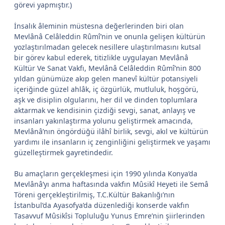
görevi yapmıştır.)
İnsalık âleminin müstesna değerlerinden biri olan
Mevlânâ Celâleddin Rûmî’nin ve onunla gelişen kültürün
yozlaştırılmadan gelecek nesillere ulaştırılmasını kutsal
bir görev kabul ederek, titizlikle uygulayan Mevlânâ
Kültür Ve Sanat Vakfı, Mevlânâ Celâleddin Rûmî’nin 800
yıldan günümüze akıp gelen manevî kültür potansiyeli
içeriğinde güzel ahlâk, iç özgürlük, mutluluk, hoşgörü,
aşk ve disiplin olgularını, her dil ve dinden toplumlara
aktarmak ve kendisinin çizdiği sevgi, sanat, anlayış ve
insanları yakınlaştırma yolunu geliştirmek amacında,
Mevlânâ’nın öngördüğü ilâhî birlik, sevgi, akıl ve kültürün
yardımı ile insanların iç zenginliğini geliştirmek ve yaşamı
güzelleştirmek gayretindedir.
Bu amaçların gerçekleşmesi için 1990 yılında Konya’da
Mevlânâ’yı anma haftasında vakfın Mûsikî Heyeti ile Semâ
Töreni gerçekleştirilmiş, T.C.Kültür Bakanlığı’nın
İstanbul’da Ayasofya’da düzenlediği konserde vakfın
Tasavvuf Mûsikîsi Topluluğu Yunus Emre’nin şiirlerinden