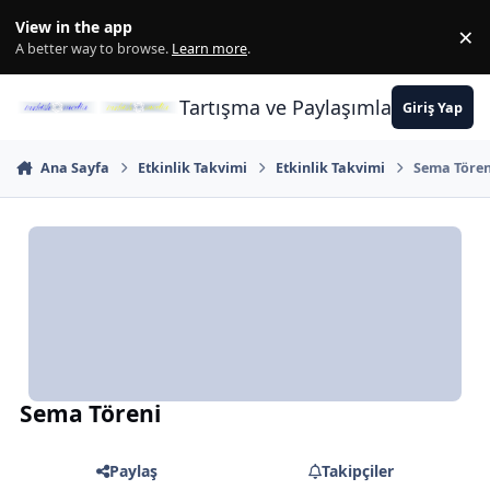
İçeriğe atla
View in the app
×
Di
A better way to browse.
Learn more
.
Tartışma ve Paylaşımların Merkez
Giriş Yap
Ana Sayfa
Etkinlik Takvimi
Etkinlik Takvimi
Sema Tören
Sema Töreni
Paylaş
Takipçiler