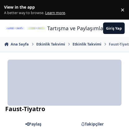
İçeriğe atla
View in the app
×
Di
A better way to browse.
Learn more
.
Tartışma ve Paylaşımların Merkez
Giriş Yap
Ana Sayfa
Etkinlik Takvimi
Etkinlik Takvimi
Faust-Tiyat
Faust-Tiyatro
Paylaş
Takipçiler