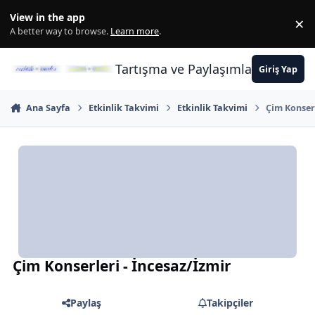
İçeriğe atla
View in the app
×
Di
A better way to browse.
Learn more
.
Tartışma ve Paylaşımların Merkez
Giriş Yap
Ana Sayfa
Etkinlik Takvimi
Etkinlik Takvimi
Çim Konserl
Çim Konserleri - İncesaz/İzmir
Paylaş
Takipçiler