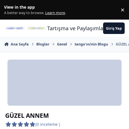
İçeriğe atla
View in the app
×
Di
A better way to browse.
Learn more
.
Tartışma ve Paylaşımların Merkez
Giriş Yap
Ana Sayfa
Bloglar
Genel
tango'ın/nin Blogu
GÜZEL
GÜZEL ANNEM
(0 inceleme )