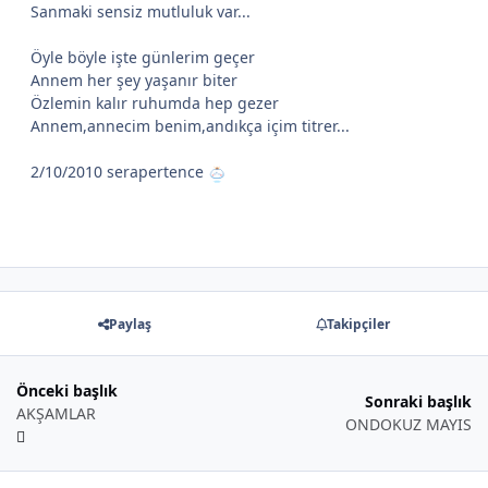
Sanmaki sensiz mutluluk var...
Öyle böyle işte günlerim geçer
Annem her şey yaşanır biter
Özlemin kalır ruhumda hep gezer
Annem,annecim benim,andıkça içim titrer...
2/10/2010 serapertence
Paylaş
Takipçiler
Önceki başlık
Sonraki başlık
AKŞAMLAR
ONDOKUZ MAYIS