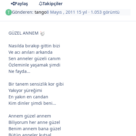
Paylaş
Takipçiler
Gönderen:
tango
8 Mayıs , 2011
15 yıl
· 1.053 görüntü
GÜZEL ANNEM
Nasılda bırakıp gittin bizi
Ve acı anıları arkanda
Sen anneler güzeli canım
Özleminle yaşamak şimdi
Ne fayda...
Bir tanem sensizlik kor gibi
Yakıyor yüreğimi
En yakın en candan
Kim dinler şimdi beni...
Annem güzel annem
Biliyorum her anne güzel
Benim annem bana güzel
Bütün anneler kutsal