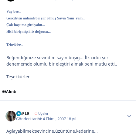
Vay bee...
Gerçekten anlamlı bir şiir olmuş Sayın Yam_yam...
Çok hoşuma gitti yahu...
Hisli biriymişsiniz doğrusu...
Tebrikler...
Beğendiğinize sevindim sayın boşig... İlk ciddi şiir
denememde olumlu bir eleştiri almak beni mutlu etti..
Teşekkürler...
Alıntı
ELiFLE
Autho
Φ
Üyeler
Gönderi tarihi:
4 Ekim , 2007
18 yıl
Aglayabilmek;sevincine,üzüntüne,kederine...