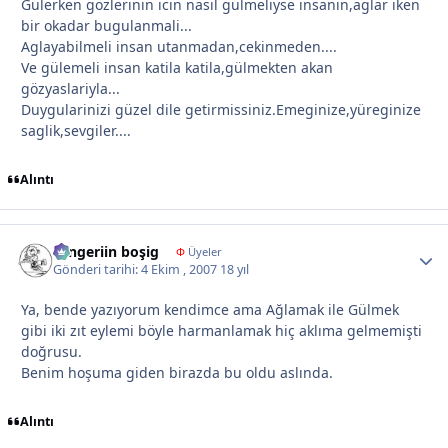
Gülerken gözlerinin icin nasil gülmeliyse insanin,aglar iken
bir okadar bugulanmali...
Aglayabilmeli insan utanmadan,cekinmeden....
Ve gülemeli insan katila katila,gülmekten akan
gözyaslariyla...
Duygularinizi güzel dile getirmissiniz.Emeginize,yüreginize
saglik,sevgiler....
Alıntı
Tengeriin boşig
Autho
Φ
Üyeler
Gönderi tarihi:
4 Ekim , 2007
18 yıl
Ya, bende yazıyorum kendimce ama Ağlamak ile Gülmek
gibi iki zıt eylemi böyle harmanlamak hiç aklıma gelmemişti
doğrusu.
Benim hoşuma giden birazda bu oldu aslında.
Alıntı