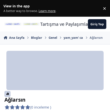
İçeriğe atla
View in the app
×
Di
A better way to browse.
Learn more
.
Tartışma ve Paylaşımların Merkez
Giriş Yap
Ana Sayfa
Bloglar
Genel
yam_yam' ca
Ağlarsın
Ağlarsın
(0 inceleme )