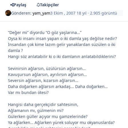
Paylaş
Takipçiler
Gönderen:
yam_yam
3 Ekim , 2007
18 yıl
· 2.905 görüntü
“Değer mi” diyordu “O göz yaşlarına…”
Oysa ki insanı insan yapan o iki damla yaş değilse nedir?
İnsandan çok kime lazım gelir yanaklardan süzülen o iki
damla ?
Hangi söz anlatabilir ki o iki damlanın anlatabildiklerini?
Sevinirsin ağlarsın, üzülürsün ağlarsın…
Kavuşursun ağlarsın, ayrılırsın ağlarsın…
Seversin ağlarsın, kızarsın ağlarsın…
Daha doğarken ağlarsın arkadaş... Daha doğarken…
Var mı bundan ötesi?
Hangisi daha gerçekçidir sahtesinin,
Ağlamanın mı, gülmenin mi?
Gülerken güller açıyor mu gamzelerinde?
Ya ağlarken… Ağlarken yürek soluyor mu okyanuslarda?