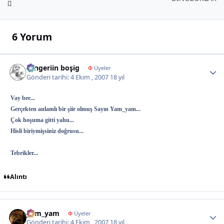
6 Yorum
Tengeriin boşig
Autho
Φ
Üyeler
Gönderi tarihi:
4 Ekim , 2007
18 yıl
Vay bee...
Gerçekten anlamlı bir şiir olmuş Sayın Yam_yam...
Çok hoşuma gitti yahu...
Hisli biriymişsiniz doğrusu...
Tebrikler...
Alıntı
yam_yam
Autho
Φ
Üyeler
Gönderi tarihi:
4 Ekim , 2007
18 yıl