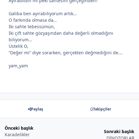
Ayırabildin mi peki sahtesini gerçeğinden?
Galiba ben ayırabiliyorum artık…
O farkında olmasa da…
İki sahte tebessümün,
İki çift sahte gözyaşından daha değerli olmadığını
biliyorum…
Üstelik O,
“Değer mi” diye sorarken, gerçekten değmediğini de….
yam_yam
Paylaş
Takipçiler
Önceki başlık
Sonraki başlık
Karadelikler
DİNOZORLAR