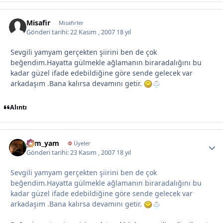
Misafir
Misafirler
Gönderi tarihi:
22 Kasım , 2007
18 yıl
Sevgili yamyam gerçekten şiirini ben de çok
beğendim.Hayatta gülmekle ağlamanın biraradalığını bu
kadar güzel ifade edebildiğine göre sende gelecek var
arkadaşım .Bana kalırsa devamını getir.
Alıntı
yam_yam
Autho
Φ
Üyeler
Gönderi tarihi:
23 Kasım , 2007
18 yıl
Sevgili yamyam gerçekten şiirini ben de çok
beğendim.Hayatta gülmekle ağlamanın biraradalığını bu
kadar güzel ifade edebildiğine göre sende gelecek var
arkadaşım .Bana kalırsa devamını getir.