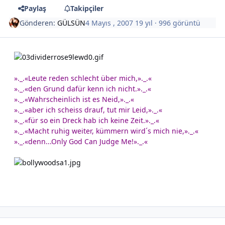
Paylaş
Takipçiler
Gönderen:
GÜLSÜN
4 Mayıs , 2007
19 yıl
· 996 görüntü
»._.«Leute reden schlecht über mich,»._.«
»._.«den Grund dafür kenn ich nicht.»._.«
»._.«Wahrscheinlich ist es Neid,»._.«
»._.«aber ich scheiss drauf, tut mir Leid,»._.«
»._.«für so ein Dreck hab ich keine Zeit.»._.«
»._.«Macht ruhig weiter, kümmern wird´s mich nie,»._.«
»._.«denn...Only God Can Judge Me!»._.«