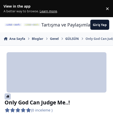
İçeriğe atla
View in the app
×
Di
A better way to browse.
Learn more
.
Tartışma ve Paylaşımların Merkez
Giriş Yap
Ana Sayfa
Bloglar
Genel
GÜLSÜN
Only God Can Jud
Only God Can Judge Me..!
(0 inceleme )