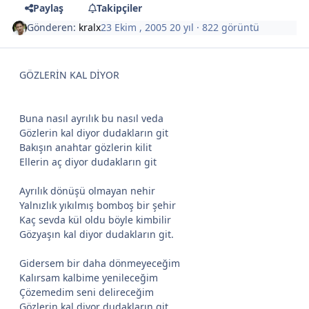
Paylaş
Takipçiler
Gönderen:
kralx
23 Ekim , 2005
20 yıl
· 822 görüntü
GÖZLERİN KAL DİYOR
Buna nasıl ayrılık bu nasıl veda
Gözlerin kal diyor dudakların git
Bakışın anahtar gözlerin kilit
Ellerin aç diyor dudakların git
Ayrılık dönüşü olmayan nehir
Yalnızlık yıkılmış bomboş bir şehir
Kaç sevda kül oldu böyle kimbilir
Gözyaşın kal diyor dudakların git.
Gidersem bir daha dönmeyeceğim
Kalırsam kalbime yenileceğim
Çözemedim seni delireceğim
Gözlerin kal diyor dudakların git