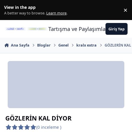
İçeriğe atla
View in the app
×
Di
A better way to browse.
Learn more
.
Tartışma ve Paylaşımların Merkez
Giriş Yap
Ana Sayfa
Bloglar
Genel
kralx extra
GÖZLERİN KAL
GÖZLERİN KAL DİYOR
(0 inceleme )