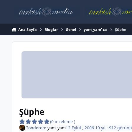
İçeriğe atla
Ana Sayfa
Bloglar
Genel
yam_yam' ca
Şüphe
Şüphe
(0 inceleme )
Gönderen:
yam_yam
12 Eylül , 2006
19 yıl
· 912 görünt