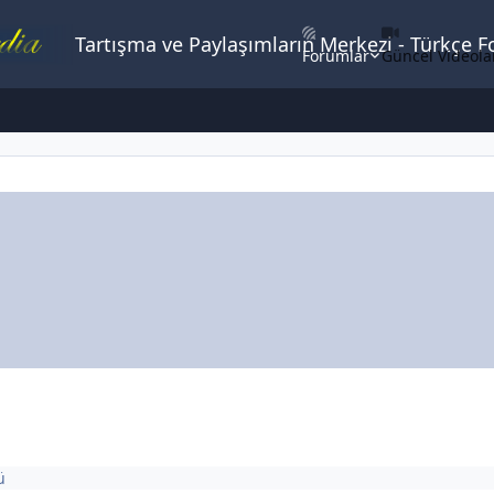
Tartışma ve Paylaşımların Merkezi - Türkçe 
Forumlar
Güncel Videola
ü