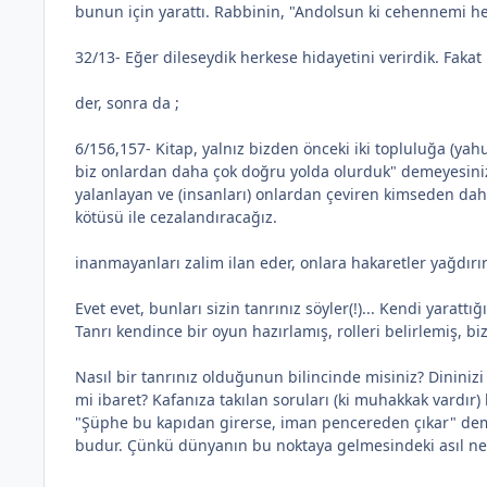
bunun için yarattı. Rabbinin, "Andolsun ki cehennemi he
32/13- Eğer dileseydik herkese hidayetini verirdik. Fa
der, sonra da ;
6/156,157- Kitap, yalnız bizden önceki iki topluluğa (yahu
biz onlardan daha çok doğru yolda olurduk" demeyesiniz, di
yalanlayan ve (insanları) onlardan çeviren kimseden dah
kötüsü ile cezalandıracağız.
inanmayanları zalim ilan eder, onlara hakaretler yağdırır
Evet evet, bunları sizin tanrınız söyler(!)... Kendi yaratt
Tanrı kendince bir oyun hazırlamış, rolleri belirlemiş, b
Nasıl bir tanrınız olduğunun bilincinde misiniz? Dininiz
mi ibaret? Kafanıza takılan soruları (ki muhakkak vardı
"Şüphe bu kapıdan girerse, iman pencereden çıkar" demi
budur. Çünkü dünyanın bu noktaya gelmesindeki asıl n