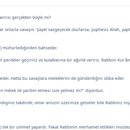
anrısı gerçekten böyle mi?
r onlarla savaşın. Şayet vazgeçecek olurlarsa, şüphesiz Allah, yaptık
i (!) mühürlediğinden bahseder.
l perdeler geçiririz ve kulaklarına bir ağırlık veririz. Rabbini Kur'
er..Hatta bu savaşlara meleklerini de gönderdiğini iddia eder.
bin melek ile yardim etmesi size yetmez mi?" diyordun.
ndiginiz takdirde; onlar ansizin üzerinize gelseler bile Rabbiniz ni
ı) tek bir ümmet yapardı. Fakat Rabbinin merhamet ettikleri müstes