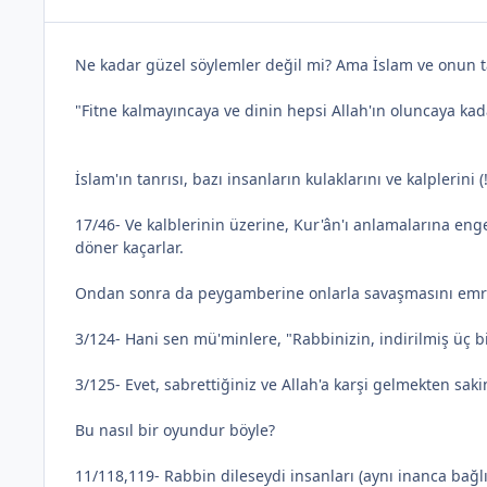
Ne kadar güzel söylemler değil mi? Ama İslam ve onun t
"Fitne kalmayıncaya ve dinin hepsi Allah'ın oluncaya kada
İslam'ın tanrısı, bazı insanların kulaklarını ve kalplerin
17/46- Ve kalblerinin üzerine, Kur'ân'ı anlamalarına enge
döner kaçarlar.
Ondan sonra da peygamberine onlarla savaşmasını emred
3/124- Hani sen mü'minlere, "Rabbinizin, indirilmiş üç 
3/125- Evet, sabrettiğiniz ve Allah'a karşi gelmekten saki
Bu nasıl bir oyundur böyle?
11/118,119- Rabbin dileseydi insanları (aynı inanca bağl