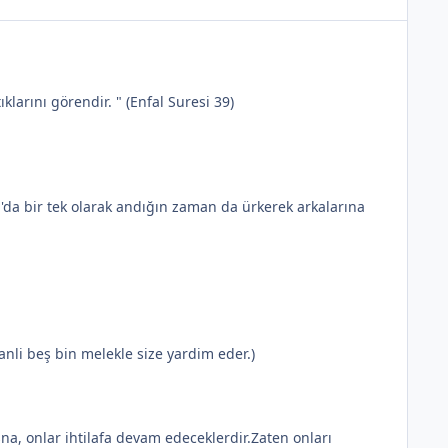
larını görendir. " (Enfal Suresi 39)
ân'da bir tek olarak andığın zaman da ürkerek arkalarına
şanli beş bin melekle size yardim eder.)
na, onlar ihtilafa devam edeceklerdir.Zaten onları