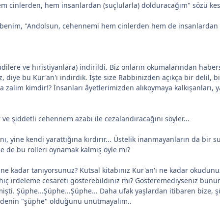
m cinlerden, hem insanlardan (suçlularla) dolduracağım" sözü kesi
kat benim, "Andolsun, cehennemi hem cinlerden hem de insanlardan
dilere ve hıristiyanlara) indirildi. Biz onların okumalarından haber
ye bu Kur'an'ı indirdik. İşte size Rabbinizden açıkça bir delil, bir
a zalim kimdir!? İnsanları âyetlerimizden alıkoymaya kalkışanları,
 ve şiddetli cehennem azabı ile cezalandıracağını söyler...
ığını, yine kendi yarattığına kırdırır... Üstelik inanmayanların da bi
ize de bu rolleri oynamak kalmış öyle mi?
i ne kadar tanıyorsunuz? Kutsal kitabınız Kur'an'ı ne kadar okudunu
r) hiç irdeleme cesareti gösterebildiniz mi? Gösteremediyseniz bu
şti. Şüphe...Şüphe...Şüphe... Daha ufak yaşlardan itibaren bize, 
edenin "şüphe" olduğunu unutmayalım..