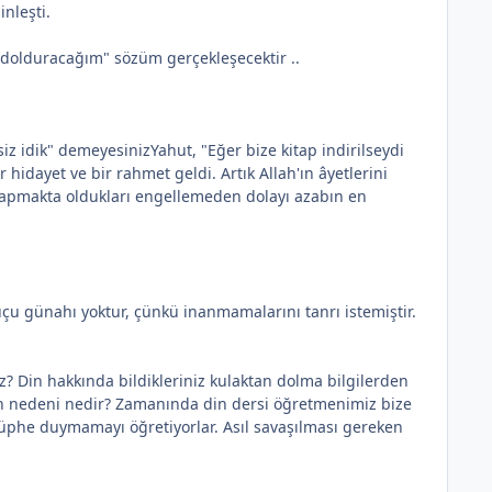
nleşti.
 dolduracağım" sözüm gerçekleşecektir ..
siz idik" demeyesinizYahut, "Eğer bize kitap indirilseydi
 hidayet ve bir rahmet geldi. Artık Allah'ın âyetlerini
 yapmakta oldukları engellemeden dolayı azabın en
r suçu günahı yoktur, çünkü inanmamalarını tanrı istemiştir.
z? Din hakkında bildikleriniz kulaktan dolma bilgilerden
nun nedeni nedir? Zamanında din dersi öğretmenimiz bize
şüphe duymamayı öğretiyorlar. Asıl savaşılması gereken