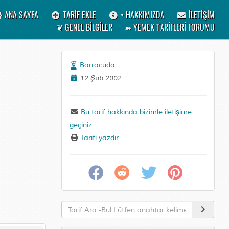
ANA SAYFA
TARİF EKLE
• HAKKIMIZDA
İLETİŞİM
❦ GENEL BİLGİLER
➽ YEMEK TARİFLERİ FORUMU
Barracuda
12 Şub 2002
Bu tarif hakkında bizimle iletişime
geçiniz
Tarifi yazdır