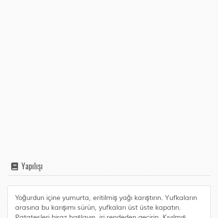
Yapılışı
Yoğurdun içine yumurta, eritilmiş yağı karıştırın. Yufkaların
arasına bu karışımı sürün, yufkaları üst üste kapatın.
Patatesleri biraz haşlayın, iri rendeden geçirin. Kıyılmış