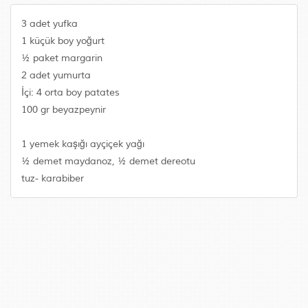
3 adet yufka
1 küçük boy yoğurt
½ paket margarin
2 adet yumurta
İçi: 4 orta boy patates
100 gr beyazpeynir
1 yemek kaşığı ayçiçek yağı
½ demet maydanoz, ½ demet dereotu
tuz- karabiber