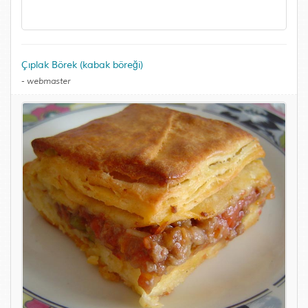
Çıplak Börek (kabak böreği)
-
webmaster