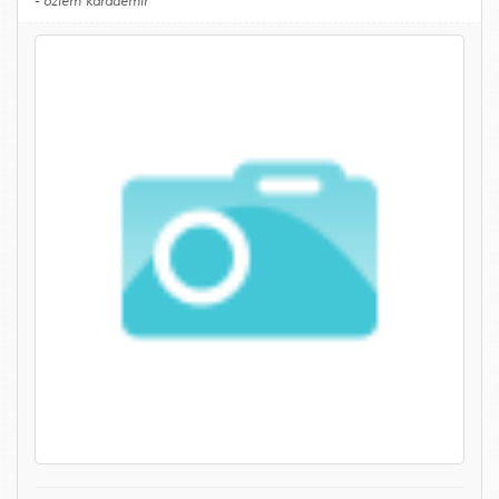
-
özlem karademir