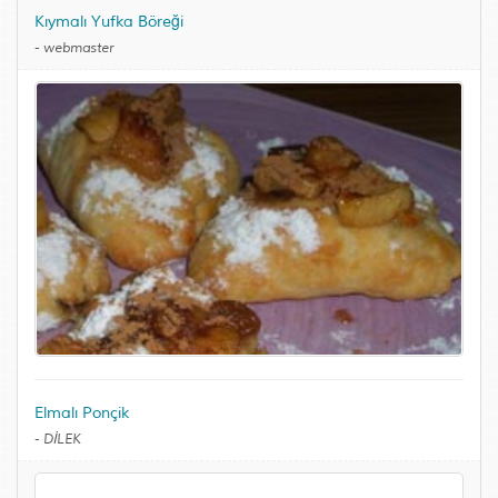
Kıymalı Yufka Böreği
-
webmaster
Elmalı Ponçik
-
DİLEK