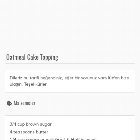
Oatmeal Cake Topping
Dileriz bu tarifi beğendiniz, eğer bir sorunuz vars lütfen bize
ulaşın. Teşekkürler
Malzemeler
3/4 cup brown sugar
4 teaspoons butter
1/4 cup cream or milk (Half & Half is good)