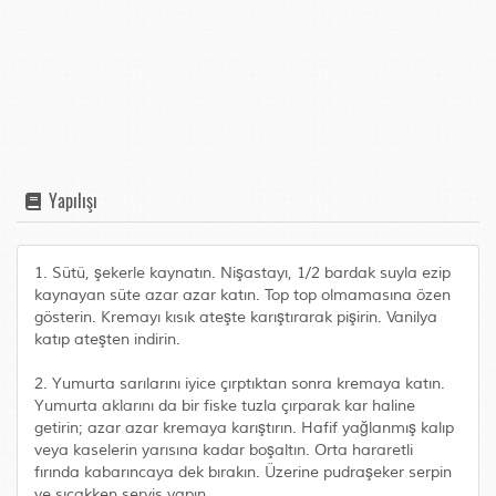
Yapılışı
1. Sütü, şekerle kaynatın. Nişastayı, 1/2 bardak suyla ezip
kaynayan süte azar azar katın. Top top olmamasına özen
gösterin. Kremayı kısık ateşte karıştırarak pişirin. Vanilya
katıp ateşten indirin.
2. Yumurta sarılarını iyice çırptıktan sonra kremaya katın.
Yumurta aklarını da bir fiske tuzla çırparak kar haline
getirin; azar azar kremaya karıştırın. Hafif yağlanmış kalıp
veya kaselerin yarısına kadar boşaltın. Orta hararetli
fırında kabarıncaya dek bırakın. Üzerine pudraşeker serpin
ve sıcakken servis yapın.