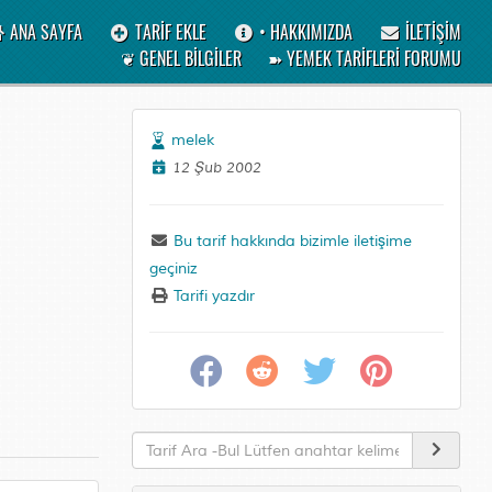
ANA SAYFA
TARİF EKLE
• HAKKIMIZDA
İLETİŞİM
❦ GENEL BİLGİLER
➽ YEMEK TARİFLERİ FORUMU
melek
12 Şub 2002
Bu tarif hakkında bizimle iletişime
geçiniz
Tarifi yazdır