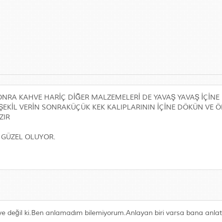
SONRA KAHVE HARİÇ DİĞER MALZEMELERİ DE YAVAŞ YAVAŞ İÇİNE 
LE ŞEKİL VERİN SONRAKÜÇÜK KEK KALIPLARININ İÇİNE DÖKÜN VE
ZIR
 GÜZEL OLUYOR.
ye değil ki.Ben anlamadım bilemiyorum.Anlayan biri varsa bana anlata