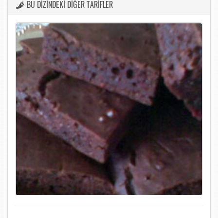
BU DİZİNDEKİ DİĞER TARİFLER