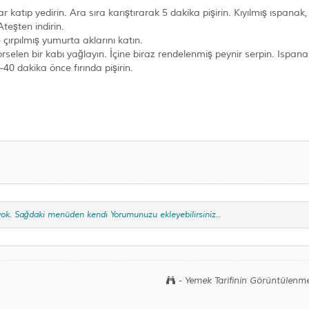
katıp yedirin. Ara sıra karıştırarak 5 dakika pişirin. Kıyılmış ıspanak,
teşten indirin.
çırpılmış yumurta aklarını katın.
selen bir kabı yağlayın. İçine biraz rendelenmiş peynir serpin. Ispanak
40 dakika önce fırında pişirin.
yok. Sağdaki menüden kendi Yorumunuzu ekleyebilirsiniz..
- Yemek Tarifinin Görüntülenme