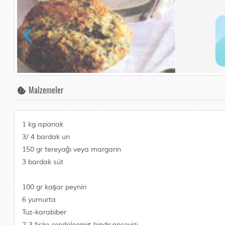
Malzemeler
1 kg ıspanak
3/ 4 bardak un
150 gr tereyağı veya margarin
3 bardak süt
100 gr kaşar peyniri
6 yumurta
Tuz-karabiber
2-3 fiske rendelenmiş hindisancevizi