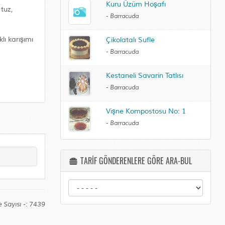
Kuru Üzüm Hoşafı
 tuz,
-
Barracuda
lı karışımı
Çikolatalı Sufle
-
Barracuda
Kestaneli Savarin Tatlısı
-
Barracuda
Vişne Kompostosu No: 1
-
Barracuda
TARİF GÖNDERENLERE GÖRE ARA-BUL
 Sayısı -: 7439