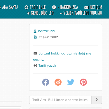
ANA SAYFA
TARİF EKLE
• HAKKIMIZDA
İLETİŞİM
❦ GENEL BİLGİLER
➽ YEMEK TARİFLERİ FORUMU
Barracuda
12 Şub 2002
Bu tarif hakkında bizimle iletişime
geçiniz
Tarifi yazdır