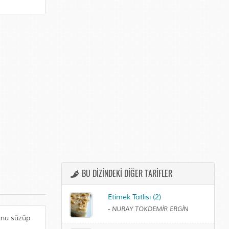
BU DİZİNDEKİ DİĞER TARİFLER
Etimek Tatlısı (2)
-
NURAY TOKDEMİR ERGİN
yunu süzüp