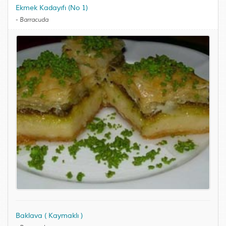
Ekmek Kadayıfı (No 1)
-
Barracuda
Baklava ( Kaymaklı )