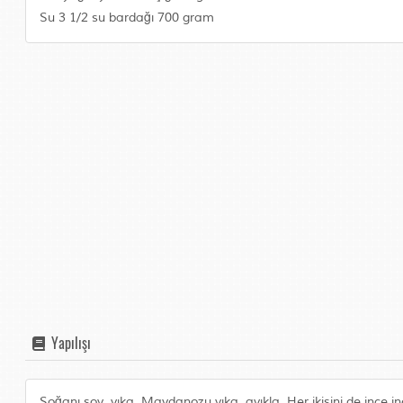
Su 3 1/2 su bardağı 700 gram
Yapılışı
Soğanı soy, yıka. Maydanozu yıka, ayıkla. Her ikisini de ince i