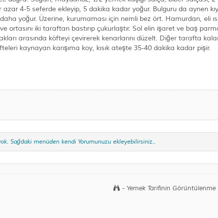
zar azar 4-5 seferde ekleyip, 5 dakika kadar yoğur. Bulguru da aynen kı
a daha yoğur. Üzerine, kurumaması için nemli bez ört. Hamurdan, eli ı
ortasını iki taraftan bastırıp çukurlaştır. Sol elin işaret ve baş parm
makları arasında köfteyi çevirerek kenarlarını düzelt. Diğer tarafta kala
öfteleri kaynayan karışıma koy, kısık ateşte 35-40 dakika kadar pişir.
yok. Sağdaki menüden kendi Yorumunuzu ekleyebilirsiniz..
- Yemek Tarifinin Görüntülenme 