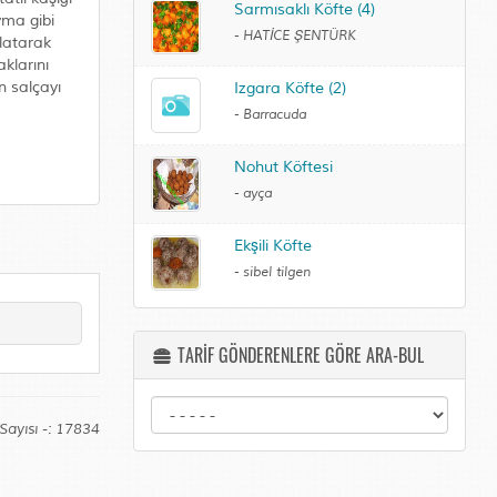
Sarmısaklı Köfte (4)
yma gibi
-
HATİCE ŞENTÜRK
slatarak
aklarını
n salçayı
Izgara Köfte (2)
-
Barracuda
Nohut Köftesi
-
ayça
Ekşili Köfte
-
sibel tilgen
TARİF GÖNDERENLERE GÖRE ARA-BUL
Sayısı -: 17834