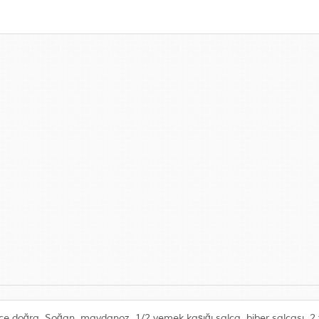
nce doğra. Soğan, maydanoz, 1/2 yemek kaşığı salça, biber salçası, 2 t