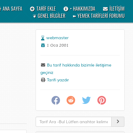
ANA SAYFA
TARİF EKLE
• HAKKIMIZDA
İLETİŞİM
❦ GENEL BİLGİLER
➽ YEMEK TARİFLERİ FORUMU
webmaster
1 Oca 2001
Bu tarif hakkında bizimle iletişime
geçiniz
Tarifi yazdır