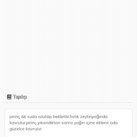
Yapılışı
pirinç ılık suda ıslatılıp bekletilir.fıstık zeytinyağında
kavrulur.pirinç yıkandıktan sonra yağın içine eklenir oda
güzelce kavrulur.