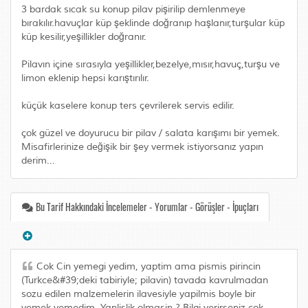
3 bardak sıcak su konup pilav pişirilip demlenmeye
bırakılır.havuçlar küp şeklinde doğranıp haşlanır,turşular küp
küp kesilir,yeşillikler doğranır.
Pilavın içine sırasıyla yeşillikler,bezelye,mısır,havuç,turşu ve
limon eklenip hepsi karıştırılır.
küçük kaselere konup ters çevrilerek servis edilir.
çok güzel ve doyurucu bir pilav / salata karışımı bir yemek.
Misafirlerinize değişik bir şey vermek istiyorsanız yapın
derim...
Bu Tarif Hakkındaki İncelemeler - Yorumlar - Görüşler - İpuçları
Cok Cin yemegi yedim, yaptim ama pismis pirincin
(Turkce&#39;deki tabiriyle; pilavin) tavada kavrulmadan
sozu edilen malzemelerin ilavesiyle yapilmis boyle bir
yemek yemedim. Yanlislik olmasin ? Bilgi verirseniz cok