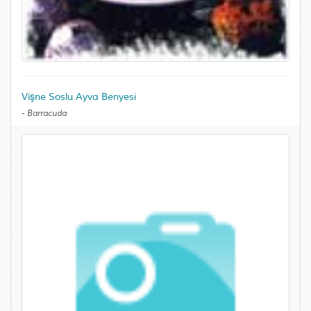
Vişne Soslu Ayva Benyesi
-
Barracuda