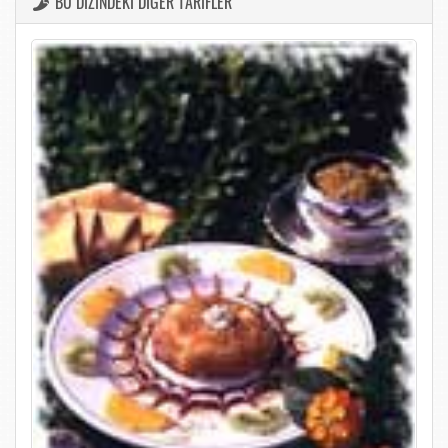
BU DİZİNDEKİ DİĞER TARİFLER