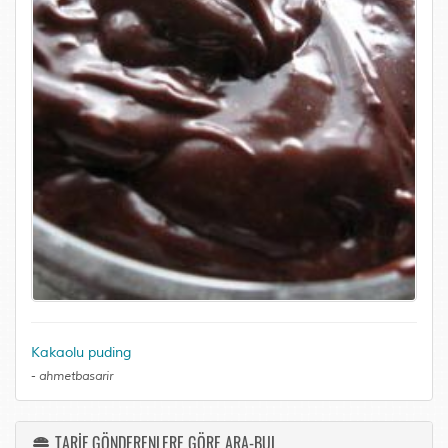
Kakaolu puding
-
ahmetbasarir
TARİF GÖNDERENLERE GÖRE ARA-BUL