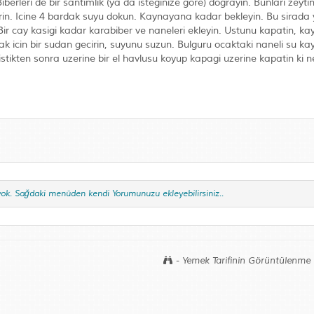
berleri de bir santimlik (ya da isteginize gore) dograyin. Bunlari zeyti
sirin. Icine 4 bardak suyu dokun. Kaynayana kadar bekleyin. Bu sirada 
 Bir cay kasigi kadar karabiber ve naneleri ekleyin. Ustunu kapatin, k
mak icin bir sudan gecirin, suyunu suzun. Bulguru ocaktaki naneli su k
istikten sonra uzerine bir el havlusu koyup kapagi uzerine kapatin ki n
yok. Sağdaki menüden kendi Yorumunuzu ekleyebilirsiniz..
- Yemek Tarifinin Görüntülenme 