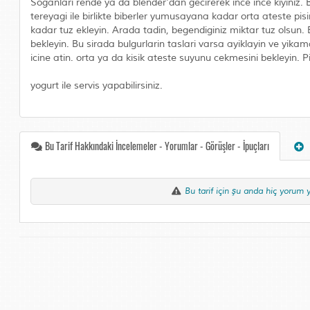
Soganlari rende ya da blender'dan gecirerek ince ince kiyiniz. Bi
tereyagi ile birlikte biberler yumusayana kadar orta ateste pi
kadar tuz ekleyin. Arada tadin, begendiginiz miktar tuz olsun.
bekleyin. Bu sirada bulgurlarin taslari varsa ayiklayin ve yika
icine atin. orta ya da kisik ateste suyunu cekmesini bekleyin. P
yogurt ile servis yapabilirsiniz.
Bu Tarif Hakkındaki İncelemeler - Yorumlar - Görüşler - İpuçları
Bu tarif için şu anda hiç yorum 