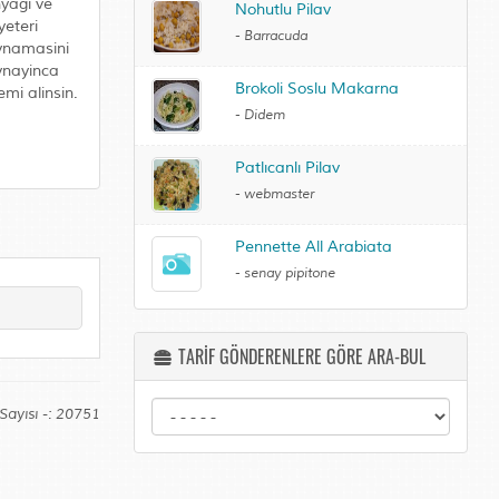
nyagi ve
Nohutlu Pilav
yeteri
-
Barracuda
aynamasini
aynayinca
Brokoli Soslu Makarna
emi alinsin.
-
Didem
Patlıcanlı Pilav
-
webmaster
Pennette All Arabiata
-
senay pipitone
TARİF GÖNDERENLERE GÖRE ARA-BUL
Sayısı -: 20751