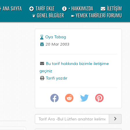
ANA SAYFA
TARİF EKLE
• HAKKIMIZDA
İLETİŞİM
❦ GENEL BİLGİLER
➽ YEMEK TARİFLERİ FORUMU
Oya Tabag
20 Mar 2003
Bu tarif hakkında bizimle iletişime
geçiniz
Tarifi yazdır