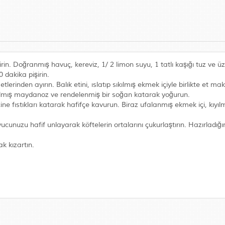
irin. Doğranmış havuç, kereviz, 1/ 2 limon suyu, 1 tatlı kaşığı tuz ve ü
 dakika pişirin.
nı etlerinden ayırın. Balık etini, ıslatıp sıkılmış ekmek içiyle birlikte et m
 kıyılmış maydanoz ve rendelenmiş bir soğan katarak yoğurun.
ine fıstıkları katarak hafifçe kavurun. Biraz ufalanmış ekmek içi, kıyıl
nuzu hafif unlayarak köftelerin ortalarını çukurlaştırın. Hazırladığın
k kızartın.