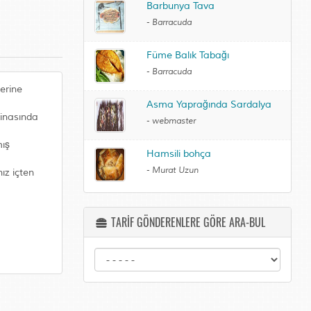
Barbunya Tava
-
Barracuda
Füme Balık Tabağı
-
Barracuda
zerine
Asma Yaprağında Sardalya
akinasında
-
webmaster
mış
Hamsili bohça
-
Murat Uzun
ız içten
TARİF GÖNDERENLERE GÖRE ARA-BUL