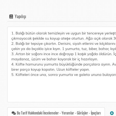
Yapılışı
1. Balığı bütün olarak temizleyin ve uygun bir tencereye yerleşt
çıkmayacak şekilde su koyup ateşe oturtun. Ağzı açık olarak 30
2. Balığı bir tepsiye çıkartın. Derisini, siyah etlerini ve kılçıkları
çekin ya da bıçakla iyice kıyın. 1 yumurta, tuz, biber, bahar,
3. Artan bir soğanı ince ince doğrayıp 1 kaşık yağda öldürün. İç
maydanoz, üzüm ve bahar koyarak bir iç hazırlayın.
4. Köfte hamurunu yumurta büyüklüğünde parçalara ayırın. Avucu
birer parça koyup kapatın. Uzun köfteler yapın.
5. Köfteleri önce una, sonra yumurta ve galeta ununa bulayara
Bu Tarif Hakkındaki İncelemeler - Yorumlar - Görüşler - İpuçları