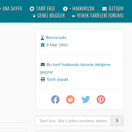
ANA SAYFA
TARİF EKLE
• HAKKIMIZDA
İLETİŞİM
❦ GENEL BİLGİLER
➽ YEMEK TARİFLERİ FORUMU
Barracuda
9 Mar 2001
Bu tarif hakkında bizimle iletişime
geçiniz
Tarifi yazdır