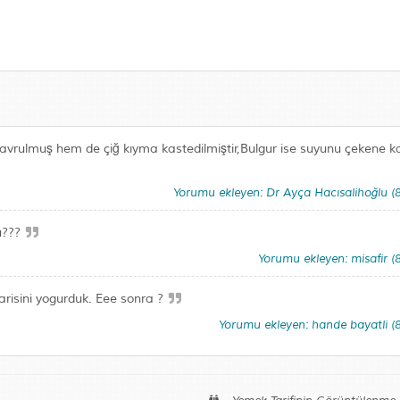
avrulmuş hem de çiğ kıyma kastedilmiştir,Bulgur ise suyunu çekene k
Yorumu ekleyen: Dr Ayça Hacısalihoğlu 
du???
Yorumu ekleyen: misafir 
 yarisini yogurduk. Eee sonra ?
Yorumu ekleyen: hande bayatli 