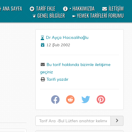
ANA SAYFA
TARİF EKLE
• HAKKIMIZDA
İLETİŞİM
❦ GENEL BİLGİLER
➽ YEMEK TARİFLERİ FORUMU
Dr Ayça Hacısalihoğlu
12 Şub 2002
Bu tarif hakkında bizimle iletişime
geçiniz
Tarifi yazdır