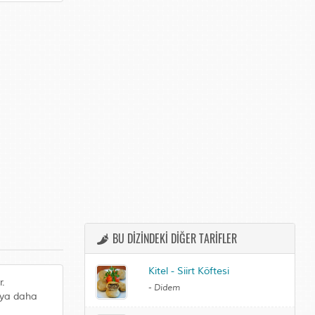
BU DİZİNDEKİ DİĞER TARİFLER
Kitel - Siirt Köftesi
r.
-
Didem
taya daha