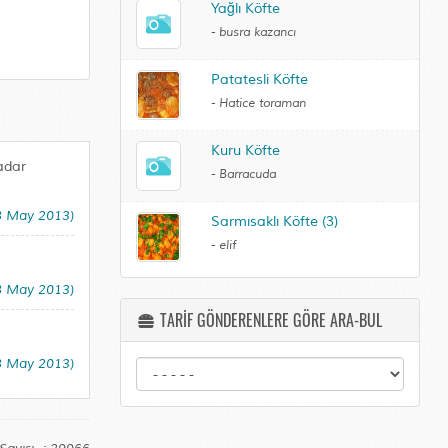
Yağlı Köfte
-
busra kazancı
Patatesli Köfte
-
Hatice toraman
Kuru Köfte
adar
-
Barracuda
(8 May 2013)
Sarmısaklı Köfte (3)
-
elif
(8 May 2013)
TARİF GÖNDERENLERE GÖRE ARA-BUL
(8 May 2013)