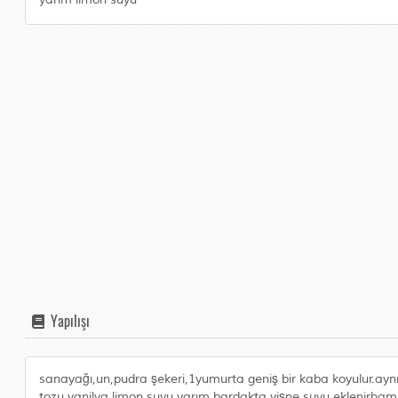
Yapılışı
sanayağı,un,pudra şekeri,1yumurta geniş bir kaba koyulur.aynı 
tozu,vanilya.limon suyu.yarım bardakta vişne suyu eklenirhamur