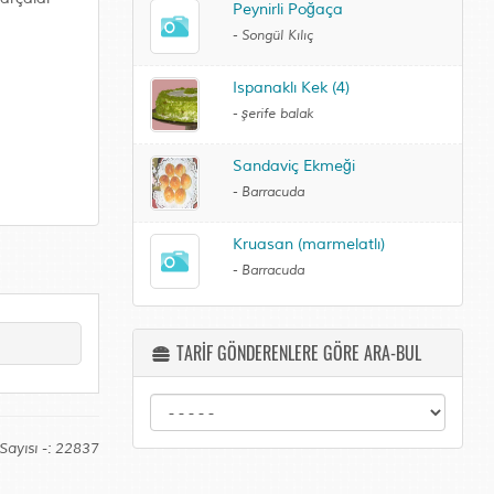
Peynirli Poğaça
-
Songül Kılıç
Ispanaklı Kek (4)
-
şerife balak
Sandaviç Ekmeği
-
Barracuda
Kruasan (marmelatlı)
-
Barracuda
TARİF GÖNDERENLERE GÖRE ARA-BUL
Sayısı -: 22837