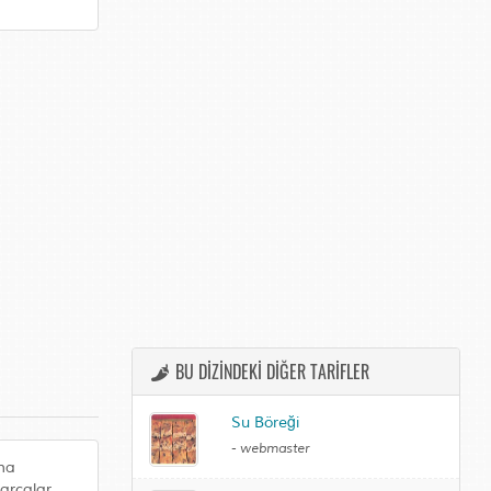
BU DİZİNDEKİ DİĞER TARİFLER
Su Böreği
-
webmaster
tma
parçalar