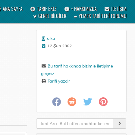
ANA SAYFA
TARİF EKLE
• HAKKIMIZDA
İLETİŞİM
❦ GENEL BİLGİLER
➽ YEMEK TARİFLERİ FORUMU
ülkü
12 Şub 2002
Bu tarif hakkında bizimle iletişime
geçiniz
Tarifi yazdır