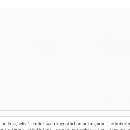
anda vişneler 1 bardak suda kaynatılır.hamur karıştırılır içine kabar
 karıştırılır içine katılaşıncaya kadar un koyulur.ceviz büyüklüğünde 