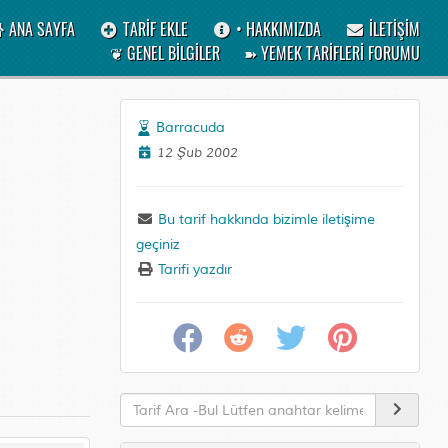
ANA SAYFA
TARİF EKLE
• HAKKIMIZDA
İLETİŞİM
❦ GENEL BİLGİLER
➽ YEMEK TARİFLERİ FORUMU
Barracuda
12 Şub 2002
Bu tarif hakkında bizimle iletişime
geçiniz
Tarifi yazdır