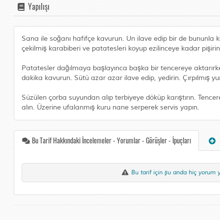
Yapılışı
Sana ile soğanı hafifçe kavurun. Un ilave edip bir de bununla 
çekilmiş karabiberi ve patatesleri koyup ezilinceye kadar pişirin
Patatesler dağılmaya başlayınca başka bir tencereye aktarırken 
dakika kavurun. Sütü azar azar ilave edip, yedirin. Çırpılmış yum
Süzülen çorba suyundan alıp terbiyeye döküp karıştırın. Tencer
alın. Üzerine ufalanmış kuru nane serperek servis yapın.
Bu Tarif Hakkındaki İncelemeler - Yorumlar - Görüşler - İpuçları
Bu tarif için şu anda hiç yorum 