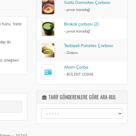
Sütlü Domates Çorbası
-
pınar karadağ
u tuzu, taze
Brokoli çorbası (2)
-
pınar karadağ
ip iki
Terbiyeli Patates Çorbası
-
Didem
ca ateşten
Atom Çorba
-
BÜLENT OSMA
TARİF GÖNDERENLERE GÖRE ARA-BUL
Sayısı -: 24244