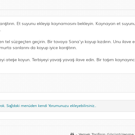
karıştırın. Et suyunu ekleyip kaynamasını bekleyin. Kaynayan et suyun
.
tel süzgeçten geçirin. Bir tavaya Sana'yı koyup kızdırın. Unu ilave ed
urta sarılarını da koyup iyice karıştırın.
eyi ateşe koyun. Terbiyeyi yavaş yavaş ilave edin. Bir taşım kaynayın
yok. Sağdaki menüden kendi Yorumunuzu ekleyebilirsiniz..
- Yemek Tarifinin Görüntülenme 