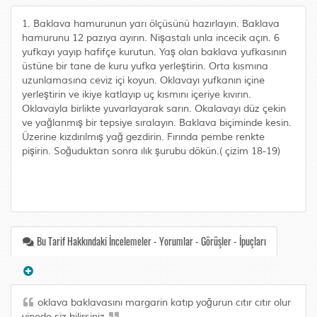
1. Baklava hamurunun yarı ölçüsünü hazırlayın. Baklava
hamurunu 12 pazıya ayırın. Nişastalı unla incecik açın. 6
yufkayı yayıp hafifçe kurutun. Yaş olan baklava yufkasının
üstüne bir tane de kuru yufka yerleştirin. Orta kısmına
uzunlamasına ceviz içi koyun. Oklavayı yufkanın içine
yerleştirin ve ikiye katlayıp uç kısmını içeriye kıvırın.
Oklavayla birlikte yuvarlayarak sarın. Okalavayı düz çekin
ve yağlanmış bir tepsiye sıralayın. Baklava biçiminde kesin.
Üzerine kızdırılmış yağ gezdirin. Fırında pembe renkte
pişirin. Soğuduktan sonra ılık şurubu dökün.( çizim 18-19)
Bu Tarif Hakkındaki İncelemeler - Yorumlar - Görüşler - İpuçları
oklava baklavasını margarin katıp yoğurun cıtır cıtır olur
yinede siz bilirsiniz