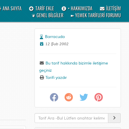
ANA SAYFA
TARİF EKLE
• HAKKIMIZDA
İLETİŞİM
❦ GENEL BİLGİLER
➽ YEMEK TARİFLERİ FORUMU
Barracuda
12 Şub 2002
Bu tarif hakkında bizimle iletişime
geçiniz
Tarifi yazdır