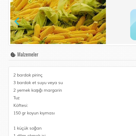
Malzemeler
2 bardak pirinç
3 bardak et suyu veya su
2 yemek kaşığı margarin
Tuz
Köftesi:
150 gr koyun kıyması
1 küçük soğan
1 dilim ekmek içi