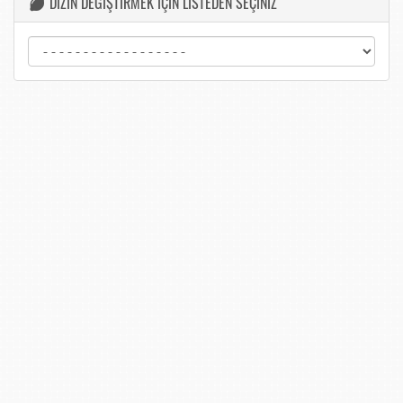
DİZİN DEĞİŞTİRMEK İÇİN LİSTEDEN SEÇİNİZ