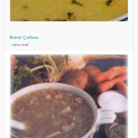
Bahar Çorbası
-
rana ünal