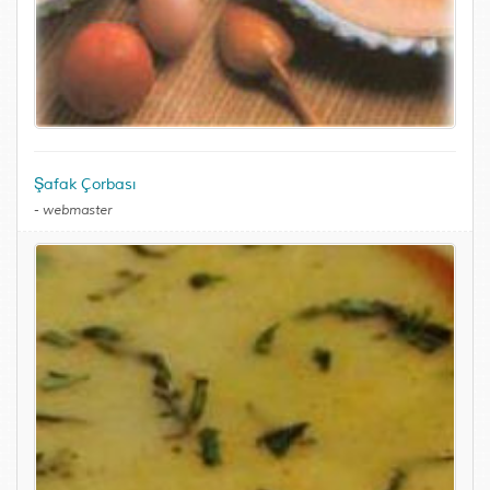
Şafak Çorbası
-
webmaster