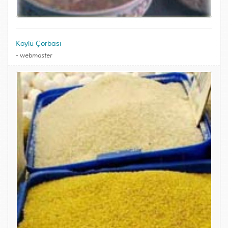
Köylü Çorbası
-
webmaster