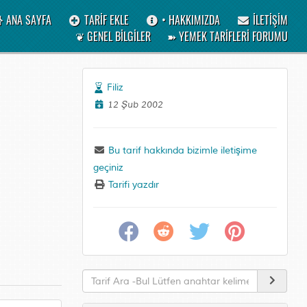
ANA SAYFA
TARİF EKLE
• HAKKIMIZDA
İLETİŞİM
❦ GENEL BİLGİLER
➽ YEMEK TARİFLERİ FORUMU
Filiz
12 Şub 2002
Bu tarif hakkında bizimle iletişime
geçiniz
Tarifi yazdır