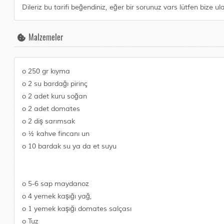
Dileriz bu tarifi beğendiniz, eğer bir sorunuz vars lütfen bize ul
Malzemeler
o 250 gr kıyma
o 2 su bardağı pirinç
o 2 adet kuru soğan
o 2 adet domates
o 2 diş sarımsak
o ½ kahve fincanı un
o 10 bardak su ya da et suyu
o 5-6 sap maydanoz
o 4 yemek kaşığı yağ,
o 1 yemek kaşığı domates salçası
o Tuz