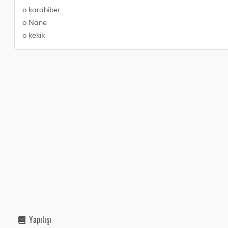
o karabiber
o Nane
o kekik
Yapılışı