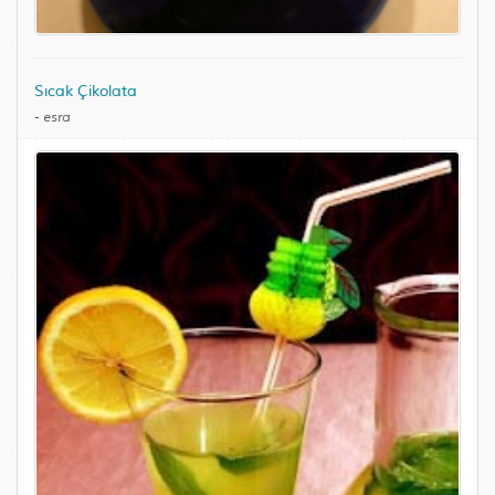
Sıcak Çikolata
-
esra