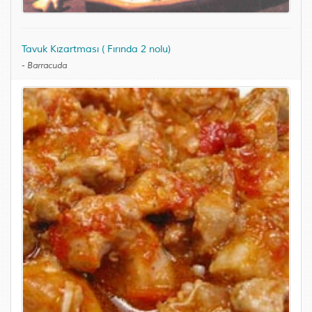
Tavuk Kızartması ( Fırında 2 nolu)
-
Barracuda