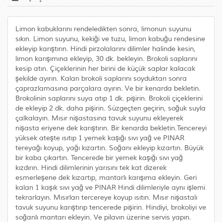
Limon kabuklarını rendeledikten sonra, limonun suyunu
sıkın. Limon suyunu, kekiği ve tuzu, limon kabuğu rendesine
ekleyip karıştırın. Hindi pirzolalarını dilimler halinde kesin,
limon karışımına ekleyip, 30 dk. bekleyin. Brokoli saplarını
kesip atın. Çiçeklerinin her birini de küçük saplar kalacak
şekilde ayırın. Kalan brokoli saplarını soyduktan sonra
çaprazlamasına parçalara ayırın. Ve bir kenarda bekletin.
Brokolinin saplarını suya atıp 1 dk. pişirin. Brokoli çiçeklerini
de ekleyip 2 dk. daha pişirin. Süzgeçten geçirin, soğuk suyla
çalkalayın. Mısır nişastasına tavuk suyunu ekleyerek
nişasta eriyene dek karıştırın. Bir kenarda bekletin.Tencereyi
yüksek ateşte ısıtıp 1 yemek kaşığı sıvı yağ ve PINAR
tereyağı koyup, yağı kızartın. Soğanı ekleyip kızartın. Büyük
bir kaba çıkartın. Tencerede bir yemek kaşığı sıvı yağ
kızdırın. Hindi dilimlerinin yarısını tek kat dizerek
esmerleşene dek kızartıp, mantarlı karışıma ekleyin. Geri
kalan 1 kaşık sıvı yağ ve PINAR Hindi dilimleriyle aynı işlemi
tekrarlayın. Mısırları tercereye koyup ısıtın. Mısır nişastalı
tavuk suyunu karıştırıp tencerede pişirin. Hindiyi, brokoliyi ve
soğanlı mantarı ekleyin. Ve pilavın üzerine servis yapın.