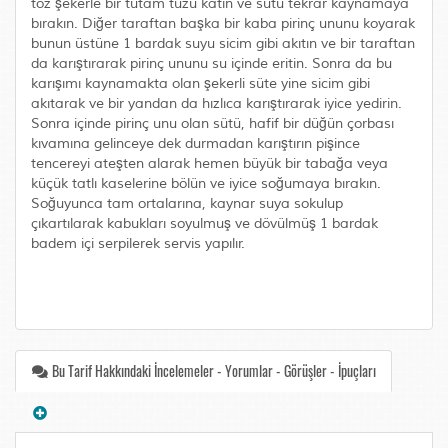
toz şekerle bir tutam tuzu katın ve sütü tekrar kaynamaya
bırakın. Diğer taraftan başka bir kaba pirinç ununu koyarak
bunun üstüne 1 bardak suyu sicim gibi akıtın ve bir taraftan
da karıştırarak pirinç ununu su içinde eritin. Sonra da bu
karışımı kaynamakta olan şekerli süte yine sicim gibi
akıtarak ve bir yandan da hızlıca karıştırarak iyice yedirin.
Sonra içinde pirinç unu olan sütü, hafif bir düğün çorbası
kıvamına gelinceye dek durmadan karıştırın pişince
tencereyi ateşten alarak hemen büyük bir tabağa veya
küçük tatlı kaselerine bölün ve iyice soğumaya bırakın.
Soğuyunca tam ortalarına, kaynar suya sokulup
çıkartılarak kabukları soyulmuş ve dövülmüş 1 bardak
badem içi serpilerek servis yapılır.
Bu Tarif Hakkındaki İncelemeler - Yorumlar - Görüşler - İpuçları