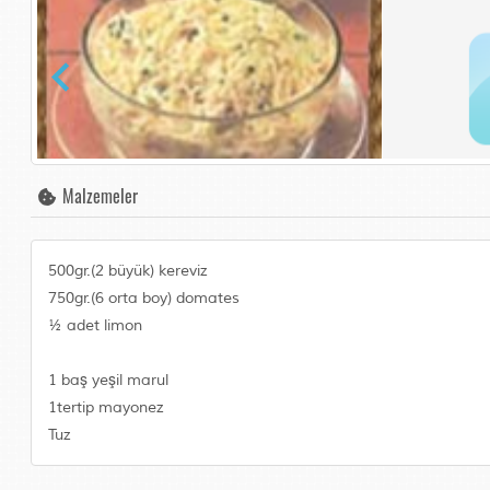
Malzemeler
500gr.(2 büyük) kereviz
750gr.(6 orta boy) domates
½ adet limon
1 baş yeşil marul
1tertip mayonez
Tuz