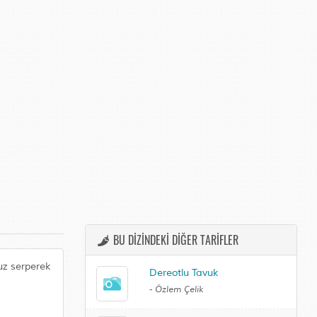
BU DİZİNDEKİ DİĞER TARİFLER
tuz serperek
Dereotlu Tavuk
-
Özlem Çelik