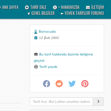
ANA SAYFA
TARİF EKLE
• HAKKIMIZDA
İLETİŞİM
❦ GENEL BİLGİLER
➽ YEMEK TARİFLERİ FORUMU
Barracuda
12 Şub 2002
Bu tarif hakkında bizimle iletişime
geçiniz
Tarifi yazdır