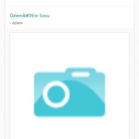
Özlem&#39;in Sosu
-
özlem