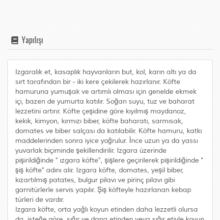
Yapılışı
Izgaralık et, kasaplık hayvanların but, kol, karın altı ya da
sırt tarafından bir - iki kere çekilerek hazırlanır. Köfte
hamuruna yumuşak ve artımlı olması için genelde ekmek
içi, bazen de yumurta katılır. Soğan suyu, tuz ve baharat
lezzetini artırır. Köfte çeşidine göre kıyılmış maydanoz,
kekik, kimyon, kırmızı biber, köfte baharatı, sarmısak,
domates ve biber salçası da katılabilir. Köfte hamuru, katkı
maddelerinden sonra iyice yoğrulur. İnce uzun ya da yassı
yuvarlak biçiminde şekillendirilir. Izgara üzerinde
pişirildiğinde " ızgara köfte", şişlere geçirilerek pişirildiğinde "
şiş köfte" adını alır. Izgara köfte, domates, yeşil biber,
kızartılmış patates, bulgur pilavı ve pirinç pilavı gibi
garnitürlerle servis yapılır. Şiş köfteyle hazırlanan kebap
türleri de vardır.
Izgara köfte, orta yağlı koyun etinden daha lezzetli olursa
da, isteğe göre, sığır ve dana etinden veya sığır etiyle koyun