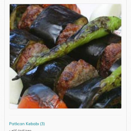
Patlıcan Kebabı (3)
-
elif özdüzen