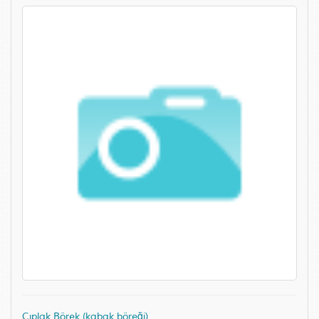
Çıplak Börek (kabak böreği)