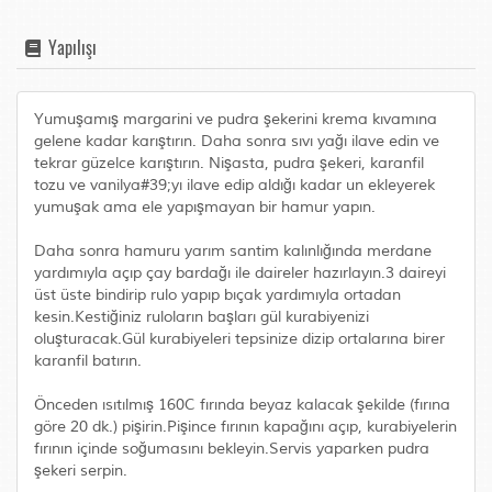
Yapılışı
Yumuşamış margarini ve pudra şekerini krema kıvamına
gelene kadar karıştırın. Daha sonra sıvı yağı ilave edin ve
tekrar güzelce karıştırın. Nişasta, pudra şekeri, karanfil
tozu ve vanilya#39;yı ilave edip aldığı kadar un ekleyerek
yumuşak ama ele yapışmayan bir hamur yapın.
Daha sonra hamuru yarım santim kalınlığında merdane
yardımıyla açıp çay bardağı ile daireler hazırlayın.3 daireyi
üst üste bindirip rulo yapıp bıçak yardımıyla ortadan
kesin.Kestiğiniz ruloların başları gül kurabiyenizi
oluşturacak.Gül kurabiyeleri tepsinize dizip ortalarına birer
karanfil batırın.
Önceden ısıtılmış 160C fırında beyaz kalacak şekilde (fırına
göre 20 dk.) pişirin.Pişince fırının kapağını açıp, kurabiyelerin
fırının içinde soğumasını bekleyin.Servis yaparken pudra
şekeri serpin.