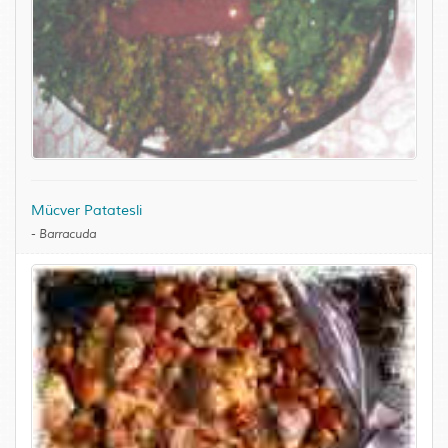
Mücver Patatesli
-
Barracuda