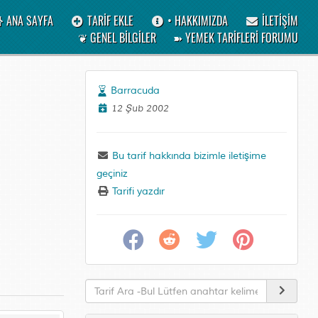
ANA SAYFA
TARİF EKLE
• HAKKIMIZDA
İLETİŞİM
❦ GENEL BİLGİLER
➽ YEMEK TARİFLERİ FORUMU
Barracuda
12 Şub 2002
Bu tarif hakkında bizimle iletişime
geçiniz
Tarifi yazdır