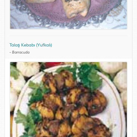
Talaş Kebabı (Yufkalı)
-
Barracuda