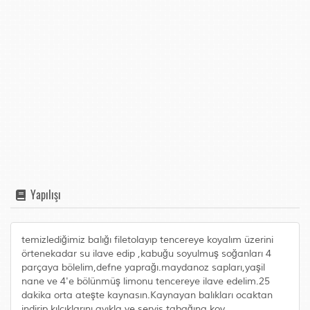
Yapılışı
temizlediğimiz balığı filetolayıp tencereye koyalım üzerini
örtenekadar su ilave edip ,kabuğu soyulmuş soğanları 4
parçaya bölelim,defne yaprağı.maydanoz sapları,yaşil
nane ve 4'e bölünmüş limonu tencereye ilave edelim.25
dakika orta ateşte kaynasın.Kaynayan balıkları ocaktan
indirip kılçıklarını ayıkla ve servis tabağına koy