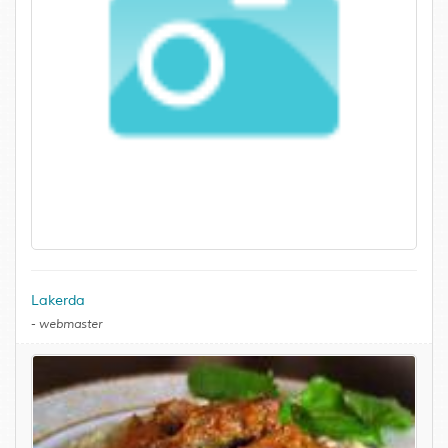
Lakerda
-
webmaster