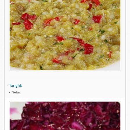
Tunçilik
-
Nehir