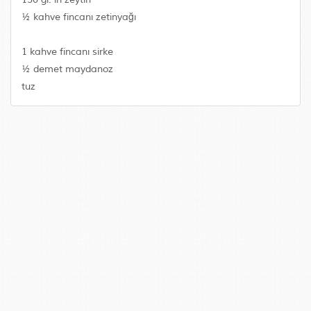
½ kahve fincanı zetinyağı
1 kahve fincanı sirke
½ demet maydanoz
tuz