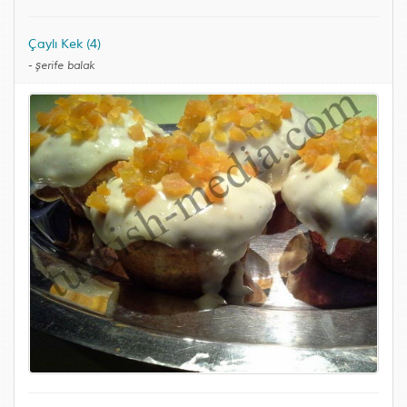
Çaylı Kek (4)
-
şerife balak